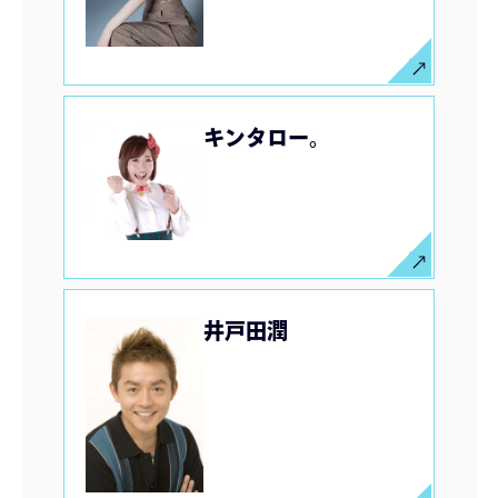
キンタロー。
井戸田潤