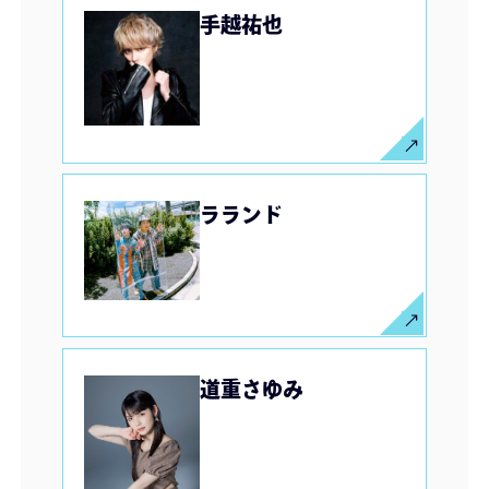
手越祐也
ラランド
道重さゆみ