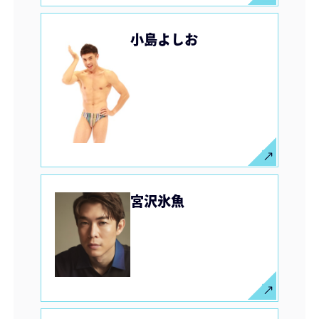
小島よしお
宮沢氷魚