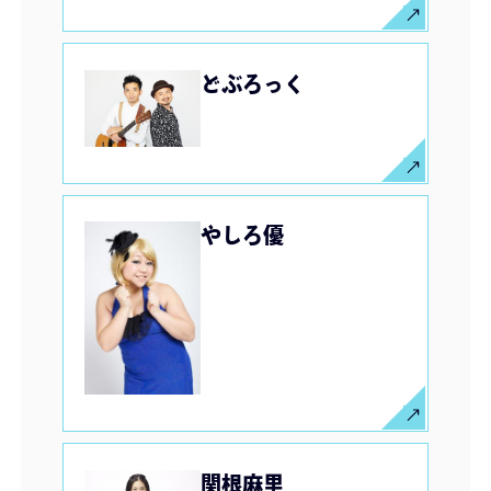
どぶろっく
やしろ優
関根麻里