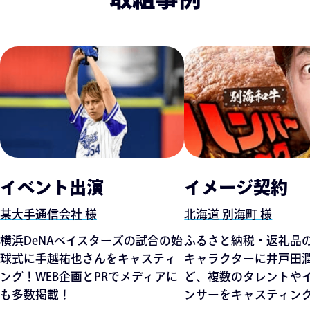
イベント出演
イメージ契約
某大手通信会社 様
北海道 別海町 様
横浜DeNAベイスターズの試合の始
ふるさと納税・返礼品
球式に手越祐也さんをキャスティ
キャラクターに井戸田
ング！WEB企画とPRでメディアに
ど、複数のタレントや
も多数掲載！
ンサーをキャスティン