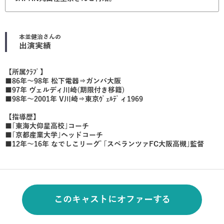
本並健治
さんの
出演実績
【所属ｸﾗﾌﾞ】
■86年～98年 松下電器⇒ガンバ大阪
■97年 ヴェルディ川崎(期限付き移籍)
■98年～2001年 V川崎⇒東京ｳﾞｪﾙﾃﾞィ1969
【指導歴】
■｢東海大仰星高校｣コーチ
■｢京都産業大学｣ヘッドコーチ
■12年～16年 なでしこリーグﾞ｢スペランツァFC大阪高槻｣監督
このキャストにオファーする