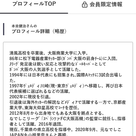
プロフィールTOP
会員限定情報
本並健治
さんの
プロフィール詳細（略歴）
清風高校を卒業後、大阪商業大学に入学。
86年に松下電器産業ｻｯｶｰ部(ｶﾞﾝﾊﾞ大阪の前身ﾁｰﾑ)に入団｡
Jﾘｰｸﾞ発足後は鋭い反応と攻撃的なｺﾞｰﾙｷｰﾊﾟｰとして
ｶﾞﾝﾊﾞ大阪の人気選手として活躍した｡
1994年には日本代表にも招集され､国際Aﾏｯﾁに3試合出場し
た。
1997年ｳﾞｪﾙﾃﾞィ川崎(現･東京ｳﾞｪﾙﾃﾞィ)へ移籍し、再び日本
代表候補に選ばれるなどの活躍。
2002年に現役を引退｡
引退後は海外ｻｯｶｰの解説などﾒﾃﾞィｱで活躍する一方で､京都産
業大学､東海大仰星高校でｺｰﾁを歴任｡
2012年8月から出身地でもある大阪を拠点とする、
なでしこリーグﾞ｢ｽﾍﾟﾗﾝﾂァFC大阪高槻｣の監督に就任し､指導
者として活躍。2016年退団｡
現在､千葉県の県立高校を指導中。2020年9月、元なでしこ
JAPAN丸山桂里奈さんと再婚。