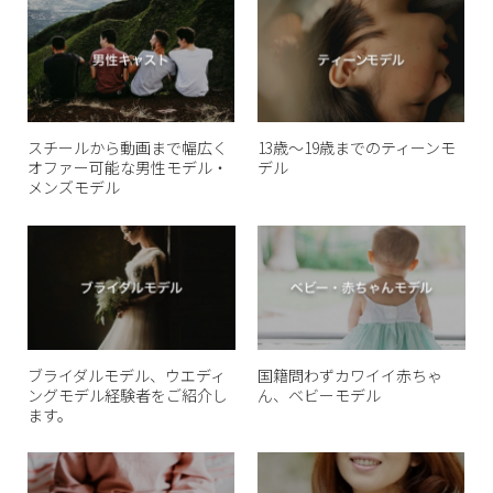
スチールから動画まで幅広く
13歳〜19歳までのティーンモ
オファー可能な男性モデル・
デル
メンズモデル
ブライダルモデル、ウエディ
国籍問わずカワイイ赤ちゃ
ングモデル経験者をご紹介し
ん、ベビーモデル
ます。