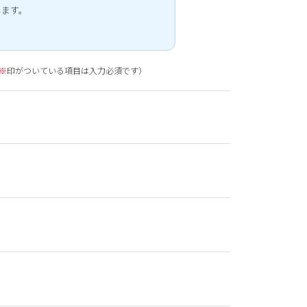
します。
※
印がついている項目は入力必須です）