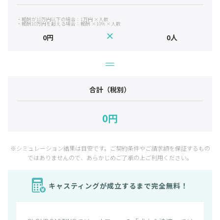
・報酬が10万円以下の場合：1万円 ×人数
・報酬10万円を超える場合：報酬 ×10% ×人数
×
0円
0人
＝
合計（税別）
0円
※シミュレーション結果は目安です。ご契約条件やご請求額を保証するもの
ではありませんので、あらかじめご了承の上ご利用ください。
キャスティングが成立するまで完全無料！