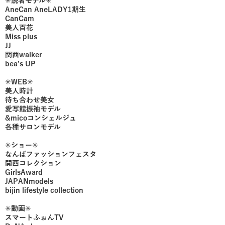
✳︎読者モデル✳︎
AneCan AneLADY1期生
CanCam
美人百花
Miss plus
JJ
関西walker
bea’s UP
✳︎WEB✳︎
美人時計
待ち合わせ美女
愛写館振袖モデル
&micoコンシェルジュ
各種サロンモデル
✳︎ショー✳︎
なんばファッションフェスタ
関西コレクション
GirlsAward
JAPANmodels
bijin lifestyle collection
✳︎動画✳︎
スマートふぉんTV