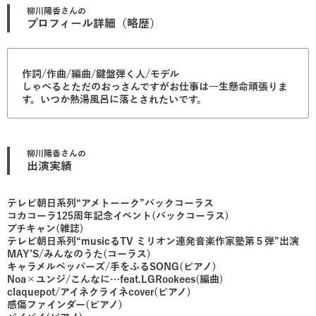
柳川陽香
さんの
プロフィール詳細（略歴）
作詞/作曲/編曲/鍵盤弾く人/モデル
しゃべるとただのおっさんですがお仕事は一生懸命頑張りま
す。いつか熱湯風呂に落とされたいです。
柳川陽香
さんの
出演実績
テレビ朝日系列“アメトーーク”バックコーラス
コカコーラ125周年記念イベント(バックコーラス)
プチキャン(雑誌)
テレビ朝日系列“musicるTV ミリオン連発音楽作家塾第５弾”出演
MAY’S/みんなのうた(コーラス)
キャラメルペッパーズ/手をふるSONG(ピアノ)
Noa×ユンジ/こんなに…feat.LGRookees(編曲)
claquepot/アイネクライネcover(ピアノ)
感傷ファインダー(ピアノ)