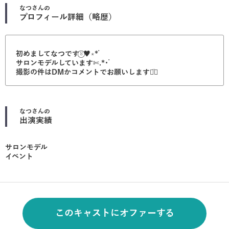
なつ
さんの
プロフィール詳細（略歴）
初めましてなつです⍤⃝♥︎∗*ﾟ
サロンモデルしています✄ .*･ﾟ
撮影の件はDMかコメントでお願いします⌄̈⃝
なつ
さんの
出演実績
サロンモデル
イベント
このキャストにオファーする