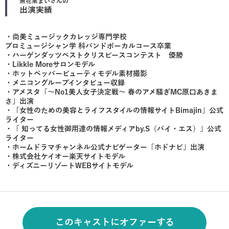
無花果まい
さんの
出演実績
・尚美ミュージックカレッジ専門学校
プロミュージシャン学 科バンドボーカルコース卒業
・ハーゲンダッツベストクリスピースコンテスト 優勝
・Likkle Moreサロンモデル
・ホットペッパービューティモデル素材撮影
・メニコングループインタビュー収録
・アメスタ「～No1美人女子決定戦～ 春のアメ騒ぎMC原口あきま
さ」出演
・「女性のための美容とライフスタイルの情報サイトBimajin」公式
ライター
・「 知ってる女性御用達の情報メディアby.S（バイ・エス）」公式
ライター
・ホームドラマチャンネル公式ナビゲーター「ホドナビ」出演
・株式会社ケイオー楽天サイトモデル
・ディズニーリゾートWEBサイトモデル
このキャストにオファーする