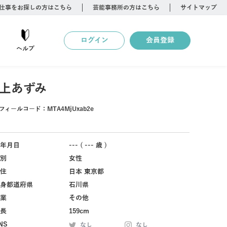
仕事をお探しの方はこちら
芸能事務所の方はこちら
サイトマップ
ログイン
会員登録
ヘルプ
上あずみ
フィールコード：
MTA4MjUxab2e
年月日
--- ( --- 歳 )
別
女性
住
日本 東京都
身都道府県
石川県
業
その他
長
159cm
NS
なし
なし