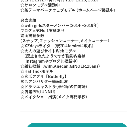
☆LINE LIVE×美人時計 7:25, 15:25, 23:25
☆サロンモデル活動中
☆某テーマパークウェブモデル (ホームページ掲載中)
過去実績
☆with girlsスターメンバー(2014～2019年)
ブログ人気No.1実績あり
誌面掲載多数
(スナップ,ファッションコーナー,メイクコーナー)
☆XZdaysライター(現在はlamireに改名)
☆大人の遊びサイトWebモデル
(廃止されたようですが撮影内容は
Instagramやブログに掲載中)
☆雑誌掲載（with,Anecan,GINGER,25ans)
☆Hat Trickモデル
☆恋活アプリ【Butterfly】
恋活アンバサダー動画出演
☆ドラマエキストラ(華和家の四姉妹)
☆店舗PR(JUNNU)
☆メイクショー出演(メイク専門学校)