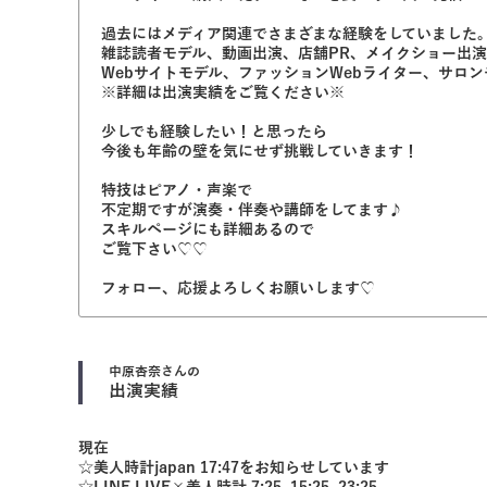
過去にはメディア関連でさまざまな経験をしていました
雑誌読者モデル、動画出演、店舗PR、メイクショー出演
Webサイトモデル、ファッションWebライター、サロン
※詳細は出演実績をご覧ください※
少しでも経験したい！と思ったら
今後も年齢の壁を気にせず挑戦していきます！
特技はピアノ・声楽で
不定期ですが演奏・伴奏や講師をしてます♪
スキルページにも詳細あるので
ご覧下さい♡♡
フォロー、応援よろしくお願いします♡
中原杏奈
さんの
出演実績
現在
☆美人時計japan 17:47をお知らせしています