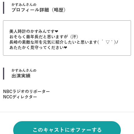
かすみん
さんの
プロフィール詳細（略歴）
美人時計のかすみんです❤︎
おそらく最年長だと思いますが（汗）
長崎の素敵な所を元気に紹介したいと思います( ´ ▽ ` )ﾉ
あたたかく見守ってください❤︎
かすみん
さんの
出演実績
NBCラジオのリポーター
NCCディレクター
このキャストにオファーする