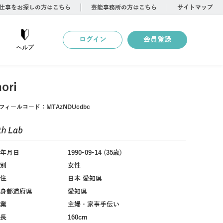
仕事をお探しの方はこちら
芸能事務所の方はこちら
サイトマップ
ログイン
会員登録
ヘルプ
ori
フィールコード：
MTAzNDUcdbc
年月日
1990-09-14 (35歳)
別
女性
住
日本 愛知県
身都道府県
愛知県
業
主婦・家事手伝い
長
160cm