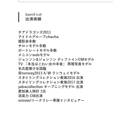
Saori
さんの
出演実績
チアドラゴンズ2011
アイドルグループchacha
撮影会多数
サロンモデル多数
ポートレートモデル多数
メニコンwebモデル
ジョンソン&ジョンソン ディファインCMモデル
TV 「本当はこわい女の本音」 再現写真モデル
名古屋美少女図鑑
栄runway2013 A/W ランウェイモデル
スタイリングコレクション東海2016 出演
スタイリングコレクション東海2017 出演
yabacollection オープニングモデル 出演
愛知美人時計 1位
消臭力 CM出演
oooosu!トークリレー専属インタビュアー