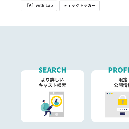
［A］with Lab
ティックトッカー