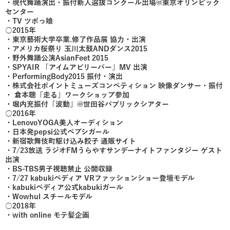
・現代舞踊演出・振付新人選抜コンクール出場@東京オリンピック
センター
・TV ツボっ娘
○2015年
・東京藝術大学卒業.修了作品展 協力・出演
・アメリカ桜祭り 玉川太鼓ANDダンス2015
・野外舞踊公演AsianFeet 2015
・SPYAIR 「アイムアビリーバー」MV 出演
・PerformingBody2015 振付・演出
・株式会社ポイントミューズコンペティション 映像ダンサー・振付
・ 倉本聰「走る」ワークショップ参加
・堀内充振付「波動」@世田谷パブリックシアター
○2016年
・LenovoYOGA美人オーディション
・日本発pepsi公式ペプシガール
・新宿歌舞伎町駆け込み餃子 通販サイト
・7/23放送 ラジオFMうらやすサンデーナイトファンタジー ゲスト
出演
・BS-TBS男子視聴禁止 公開収録
・7/27 kabukiペディア VRファッションショー登壇モデル
・kabukiペディア公式kabukiガール
・Wowhul スチールモデル
○2018年
・with online モテ髪企画