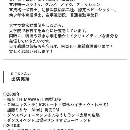
▼趣味→カラオケ、グルメ、メイク、ファッション
▼資格→保育士、幼稚園教諭第二種、認定ベビーシッター、
幼少年体育指導士、空手道初段、普通自動車免許
大学で非常勤講師をしながら、
大学院で教育学を専門に研究をしています。
同時に、特技や好きな事を活かしてクリエイティブな自分を
発信していきたいです。
日々感謝の気持ちを忘れず、何事も一生懸命頑張ります！
宜しくお願い致します！
RIE.K
さんの
出演実績
○2009年
・舞台『HIMAWARI』由梨江役
・ＣＭエキストラ( JCBカード・森永ハイチュウ・代ゼミ)
・加藤ミリヤ「Aitai」発売CM
・ダンスパフォーマンス@よみうりランド太陽の広場
・ダンスイベント出場@サンリオピューロランド
○2010年