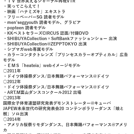
・ＴＶ 世界笑えるジャーナル再現VTR
・笑ってこらえて！
・映画「ハナミズキ」エキストラ
・フリーペーパーSG 読者モデル
・men’seggyouth 読者モデル、グラビア
・popteen 読者モデル
・KKベストセラーズCIRCUS 誌面/付録DVD
・SHIBUYACollection×SoftBankファッションショー 出演
・SHIBUYACollection@ZEPPTOKYO 出演
・シブマガweb専属モデル
・カラーコンタクトレンズ「プリンセスカラーオプティカル」広告
モデル
・ＥＭＳ「heateia」webイメージモデル
○2011年
・ドイツ体操祭ダンス/日本舞踊パフォーマンス@ドイツ
○2012年
・ドイツ体操祭ダンス/日本舞踊パフォーマンス@ドイツ
・ART.M富山ダンスコンクール2012 出場
○2013年
国際女子体育連盟研究発表デモンストレーター@キューバ
JAPEW未来世代の研究発表会20 コンテンポラリーダンス「娘と
樹」ソロ出演
○2014年
・アメリカ桜祭りモダンダンス、日本舞踊パフォーマンス@アメリ
カ