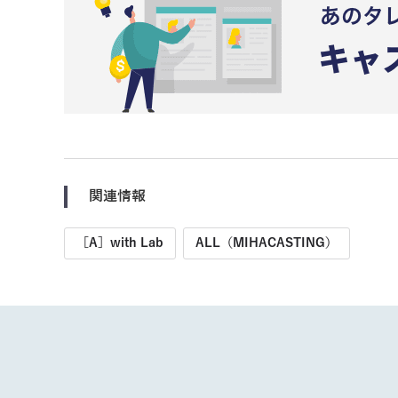
関連情報
［A］with Lab
ALL（MIHACASTING）