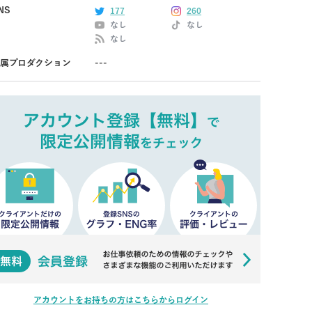
NS
177
260
なし
なし
なし
属プロダクション
---
アカウントをお持ちの方はこちらからログイン