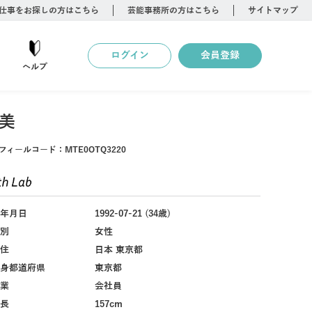
仕事をお探しの方はこちら
芸能事務所の方はこちら
サイトマップ
ログイン
会員登録
ヘルプ
美
フィールコード：
MTE0OTQ3220
年月日
1992-07-21 (34歳)
別
女性
住
日本 東京都
身都道府県
東京都
業
会社員
長
157cm