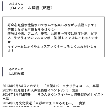
みさ
さんの
プロフィール詳細（略歴）
好奇心旺盛な性格なのでなんでも楽しみながら挑戦します！
学生しながら声優もちらほらと…
趣味は漫画、アニメ、美容、お酒♥︎…特技は照度計測、ピア
ノ、ラブライブのフルコンボ！笑 推しメンはにこちゃんです
♥︎
マイブームはネイルとコスプレです〜よろしくおねがいしま
す！
みさ
さんの
出演実績
2013年9月A&Gアカデミー「声優&パーソナリティコース」卒業
2013年12月超！新人声優養成イベントVol.3 出演
2014年1月FM浦安 「りのんタウンワイパー☆浦安製作所」ゲスト
出演
2014年2月文化放送「未彩の☆まじかるあわー」 出演