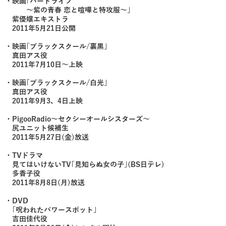
・映画｢ハードライフ
～紫の青春 恋と喧嘩と特攻服～｣
紫優嬢エキストラ
2011年5月21日公開
・映画｢ブラックスクール/裏黒｣
真田アス役
2011年7月10日～上映
・映画｢ブラックスクール/白光｣
真田アス役
2011年9月3、4日上映
・PigooRadio～セクシーオールシスターズ～
尻ユニット候補生
2011年5月27日(金)放送
・TVドラマ
見てはいけないTV｢見知らぬ女の子｣(BS日テレ)
多香子役
2011年8月8日(月)放送
・DVD
｢呪われたパワースポット｣
吉田佳代役