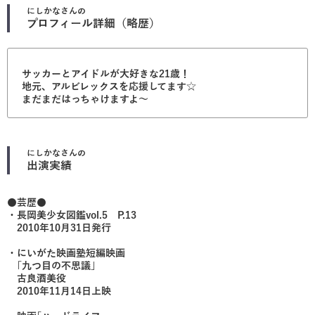
にしかな
さんの
プロフィール詳細（略歴）
サッカーとアイドルが大好きな21歳！
地元、アルビレックスを応援してます☆
まだまだはっちゃけますよ〜
にしかな
さんの
出演実績
●芸歴●
・長岡美少女図鑑vol.5 P.13
2010年10月31日発行
・にいがた映画塾短編映画
｢九つ目の不思議｣
古良酒美役
2010年11月14日上映