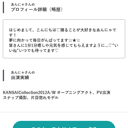
あんにゃ
さんの
プロフィール詳細（略歴）
はじめまして、こんにちは♡踊ることが大好きなあんにゃで
す！
夢に向かって毎日がんばってます☆★☆
皆さんに1分1分癒しや元気を感じてもらえますように...♡”い
いね”いつでも待ってます♡
あんにゃ
さんの
出演実績
KANSAICollection2012A/W オープニングアクト、PV出演
スナップ撮影、片目惚れモデル