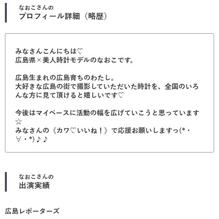
なおこ
さんの
プロフィール詳細（略歴）
みなさんこんにちは♡
広島県×美人時計モデルのなおこです。
広島生まれの広島育ちのわたし。
大好きな広島の街で撮影していただいた時計を、全国のいろ
んな方に見て頂けると嬉しいです♡
今後はマイペースに活動の幅を広げていこうと思っています
☆
みなさんの《カワ♡いいね！》で応援お願いしますっ(*・
∀・*)♪♪
なおこ
さんの
出演実績
広島レポーターズ