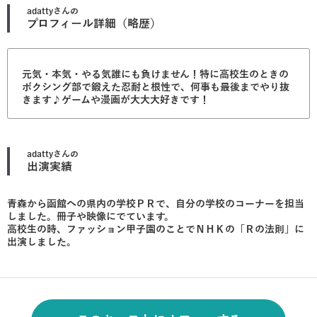
adatty
さんの
プロフィール詳細（略歴）
元気・本気・やる気誰にも負けません！特に高校生のときの
ボクシング部で鍛えた忍耐と根性で、何事も最後までやり抜
きます♪ゲームや漫画が大大大好きです！
adatty
さんの
出演実績
青森から函館への県内の学校ＰＲで、自分の学校のコーナーを担当
しました。冊子や映像にでています。
高校生の時、ファッション甲子園のことでＮＨＫの「Ｒの法則」に
出演しました。