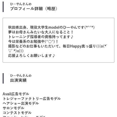
ひーやん
さんの
プロフィール詳細（略歴）
秋田県出身、現役大学生modelのひーやんです(*^^*)
夢はお母さんみたいな大人になること！
トレーニング指導者の資格持ってます♪
今は栄養系のお勉強中(^○^)！
撮影などのお仕事もいただいて、毎日Happy真っ盛り(((o(*ﾟ
▽ﾟ*)o)))
応援よろしくお願いします♪
ひーやん
さんの
出演実績
Avail広告モデル
トレジャーファクトリー広告モデル
ヘアショー出演モデル
サロンモデル
コンテストモデル