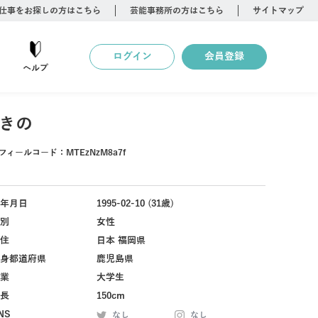
仕事をお探しの方はこちら
芸能事務所の方はこちら
サイトマップ
ログイン
会員登録
ヘルプ
きの
フィールコード：
MTEzNzM8a7f
年月日
1995-02-10 (31歳)
別
女性
住
日本 福岡県
身都道府県
鹿児島県
業
大学生
長
150cm
NS
なし
なし