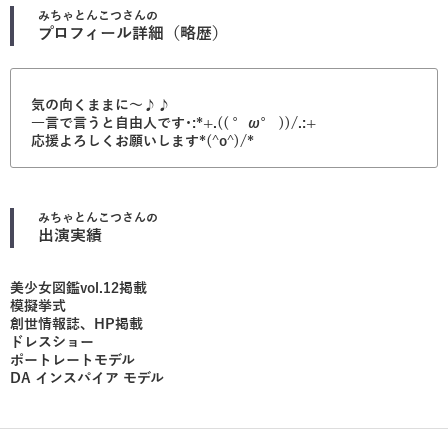
みちゃとんこつ
さんの
プロフィール詳細（略歴）
気の向くままに〜♪♪
一言で言うと自由人です･:*+.(( °ω° ))/.:+
応援よろしくお願いします*(^o^)/*
みちゃとんこつ
さんの
出演実績
美少女図鑑vol.12掲載
模擬挙式
創世情報誌、HP掲載
ドレスショー
ポートレートモデル
DA インスパイア モデル