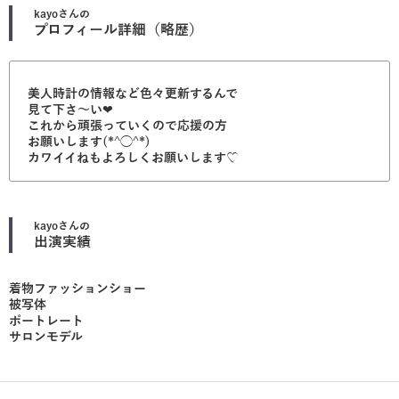
kayo
さんの
プロフィール詳細（略歴）
美人時計の情報など色々更新するんで
見て下さ〜い❤︎
これから頑張っていくので応援の方
お願いします(*^◯^*)
カワイイねもよろしくお願いします♡
kayo
さんの
出演実績
着物ファッションショー
被写体
ポートレート
サロンモデル