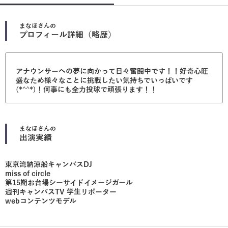
まなほ
さんの
プロフィール詳細（略歴）
アナウンサーへの夢に向かって日々奮闘中です！！好奇心旺
盛なため様々なことに挑戦したい気持ちでいっぱいです
(*^^*)！何事にも全力投球で頑張ります！！
まなほ
さんの
出演実績
東京湾納涼船キャンパスDJ
miss of circle
第15期お台場シーサイドイメージガール
週刊キャンパスTV 学生リポーター
webコンテンツモデル