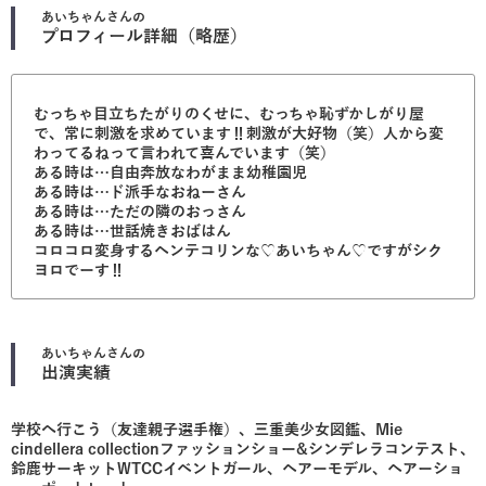
あいちゃん
さんの
プロフィール詳細（略歴）
むっちゃ目立ちたがりのくせに、むっちゃ恥ずかしがり屋
で、常に刺激を求めています‼︎刺激が大好物（笑）人から変
わってるねって言われて喜んでいます（笑）
ある時は…自由奔放なわがまま幼稚園児
ある時は…ド派手なおねーさん
ある時は…ただの隣のおっさん
ある時は…世話焼きおばはん
コロコロ変身するヘンテコリンな♡あいちゃん♡ですがシク
ヨロでーす‼︎
あいちゃん
さんの
出演実績
学校へ行こう（友達親子選手権）、三重美少女図鑑、Mie
cindellera collectionファッションショー&シンデレラコンテスト、
鈴鹿サーキットWTCCイベントガール、ヘアーモデル、ヘアーショ