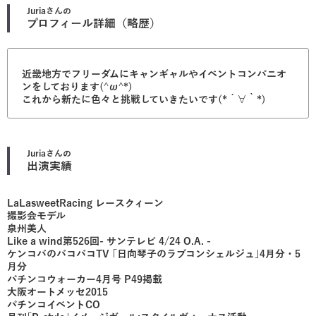
Juria
さんの
プロフィール詳細（略歴）
近畿地方でフリーダムにキャンギャルやイベントコンパニオ
ンをしております(^ω^*)
これから新たに色々と挑戦していきたいです(*´∀｀*)
Juria
さんの
出演実績
LaLasweetRacing レースクィーン
撮影会モデル
泉州美人
Like a wind第526回- サンテレビ 4/24 O.A. -
ケンコバのバコバコTV ｢日向琴子のラブコンシェルジュ｣4月分・5
月分
パチンコウォーカー4月号 P49掲載
大阪オートメッセ2015
パチンコイベントCO