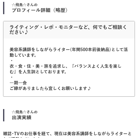
☆飛鳥☆
さんの
プロフィール詳細（略歴）
ライティング・レポ・モニターなど、何でもご相談く
ださい♪
美容系講師をしながらライター(年間500本前後納品)として活
動しています。
・
衣・食・住・美・旅を追求し、『バランスよく人生を楽し
む』を人生訓としております。
・
一期一会
ご縁がありましたら宜しくお願いします♪
☆飛鳥☆
さんの
出演実績
雑誌･TVのお仕事を経て、現在は美容系講師をしながらライターと