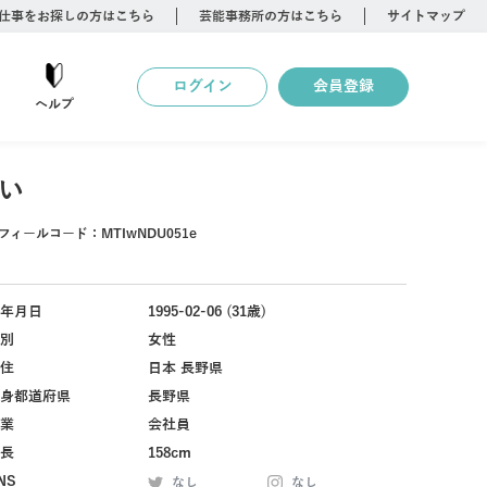
仕事をお探しの方はこちら
芸能事務所の方はこちら
サイトマップ
ログイン
会員登録
ヘルプ
い
フィールコード：
MTIwNDU051e
年月日
1995-02-06 (31歳)
別
女性
住
日本 長野県
身都道府県
長野県
業
会社員
長
158cm
NS
なし
なし