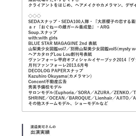
クライアントをはじめ、ヘアメイクやカメラマン、デザ
◇◇◇
SEDAスナップ・SEDA100人隊・『大原櫻子の恋する
ａｒ『おぐねーの雌ガール養成塾』・ARG
Soup.スナップ
with:with girls
BLUE STAR MAGAGINE 2nd 表紙
山梨美少女図鑑vol7／別冊山梨美少女図鑑vol5(mysty woman, PA
ヘアカタログLou Lou創刊号表紙
ヴァンフォーレ甲府オフィシャルイヤーブック2014『ヴ
月刊ファンフォーレ2013.6月号
DECOLOG PAPERスナップ
Kazuhiro Okuyama(カメラマン)
Concent不動産広告
秀英予備校モデル
サロンモデル(Euphoria／SORA／AZURA／ZENKO／TAYA／
SHRINE／OCEAN／BAROQUE／Lienhair／AJITO／AnF
その他スチームモデル、ショーモデルなど
渡邉美可
さんの
出演実績