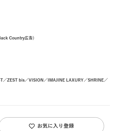
ack Country広告)
T／ZEST bis／VISION／IMAJINE LAXURY／SHRINE／
お気に入り登録