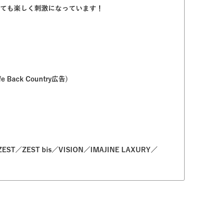
とても楽しく刺激になっています！
e Back Country広告)
EST／ZEST bis／VISION／IMAJINE LAXURY／