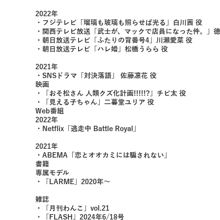
2022年
・フジテレビ「瑠璃も玻璃も照らせば光る」白川茜 役
・関西テレビ放送「武士が、マックで店員になった件。」徳
・朝日放送テレビ「ふたりの背番号4」川瀬愛菜 役
・朝日放送テレビ「ハレ婚」松橋うらら 役
2021年
・SNSドラマ「対決落語」 佐藤凛花 役
映画
・「おそ松さん 人類クズ化計画!!!!!?」チビ太 役
・「見える子ちゃん」二暮堂ユリア 役
Web番組
2022年
・Netflix「逃走中 Battle Royal」
2021年
・ABEMA「恋とオオカミには騙されない」
書籍
専属モデル
・「LARME」2020年〜
雑誌
・「月刊わんこ」vol.21
・「FLASH」2024年6/18号