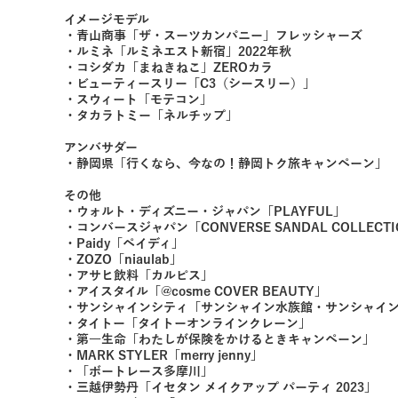
イメージモデル
・青山商事「ザ・スーツカンパニー」フレッシャーズ
・ルミネ「ルミネエスト新宿」2022年秋
・コシダカ「まねきねこ」ZEROカラ
・ビューティースリー「C3（シースリー）」
・スウィート「モテコン」
・タカラトミー「ネルチップ」
アンバサダー
・静岡県「行くなら、今なの！静岡トク旅キャンペーン」
その他
・ウォルト・ディズニー・ジャパン「PLAYFUL」
・コンバースジャパン「CONVERSE SANDAL COLLECT
・Paidy「ペイディ」
・ZOZO「niaulab」
・アサヒ飲料「カルピス」
・アイスタイル「@cosme COVER BEAUTY」
・サンシャインシティ「サンシャイン水族館・サンシャイン
・タイトー「タイトーオンラインクレーン」
・第一生命「わたしが保険をかけるときキャンペーン」
・MARK STYLER「merry jenny」
・「ボートレース多摩川」
・三越伊勢丹「イセタン メイクアップ パーティ 2023」