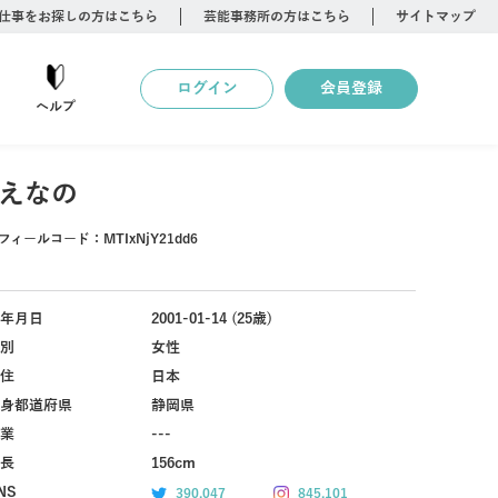
仕事をお探しの方はこちら
芸能事務所の方はこちら
サイトマップ
ログイン
会員登録
ヘルプ
えなの
フィールコード：
MTIxNjY21dd6
年月日
2001-01-14 (25歳)
別
女性
住
日本
身都道府県
静岡県
業
---
長
156cm
NS
390,047
845,101