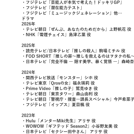
・フジテレビ「芸能人が本気で考えた！ドッキリGP」
・フジテレビ「潜在能力テスト」
・フジテレビ「ミュージックジェネレーション」他…
ドラマ
2026年
・テレビ朝日「ぜんぶ、あなたのためだから」上野帆花 役
・NHK「雪煙チェイス」島津乙葉 役
2025年
・読売テレビ/日本テレビ「推しの殺人」駒場ミチル 役
・FOD SHORT「推しの罪〜推しを救えるのはヲタクの私
・日本テレビ「完全不倫 ― 隠す美学、暴く覚悟 ―」森崎杏
2024年
・関西テレビ放送「モンスター」シホ 役
・テレビ東京「Qrosの女」福永瑛莉 役
・Prime Video「推しの子」鷲見ゆき 役
・テレビ朝日「東京タワー」森山由利 役
・テレビ朝日「警視庁・捜査一課長スペシャル」今戸希菜子
・フジテレビ「イップス」夏目楓 役
2023年
・Hulu「メンターMiki先生」アリサ 役
・WOWOW「ギフテッド Season2」小谷野友美 役
・日本テレビ「セクシー田中さん」 アリサ 役