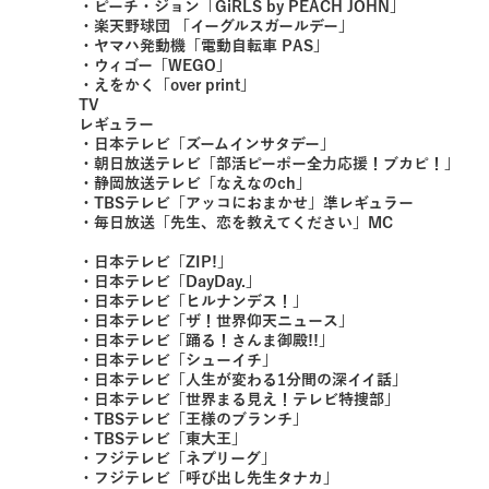
・ピーチ・ジョン「GiRLS by PEACH JOHN」
・楽天野球団 「イーグルスガールデー」
・ヤマハ発動機「電動自転車 PAS」
・ウィゴー「WEGO」
・えをかく「over print」
TV
レギュラー
・日本テレビ「ズームインサタデー」
・朝日放送テレビ「部活ピーポー全力応援！ブカピ！」
・静岡放送テレビ「なえなのch」
・TBSテレビ「アッコにおまかせ」準レギュラー
・毎日放送「先生、恋を教えてください」MC
・日本テレビ「ZIP!」
・日本テレビ「DayDay.」
・日本テレビ「ヒルナンデス！」
・日本テレビ「ザ！世界仰天ニュース」
・日本テレビ「踊る！さんま御殿!!」
・日本テレビ「シューイチ」
・日本テレビ「人生が変わる1分間の深イイ話」
・日本テレビ「世界まる見え！テレビ特捜部」
・TBSテレビ「王様のブランチ」
・TBSテレビ「東大王」
・フジテレビ「ネプリーグ」
・フジテレビ「呼び出し先生タナカ」