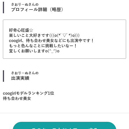
さおりーぬ
さんの
プロフィール詳細（略歴）
好奇心旺盛☆
楽しいこと大好きです(((o(*ﾟ▽ﾟ*)o)))
coogirl、待ち合わせ美女などにも出演中です！
もっと色んなことに挑戦したいなー！
宜しくお願いしますo(^_^)o
さおりーぬ
さんの
出演実績
coogirlモデルランキング1位
待ち合わせ美女