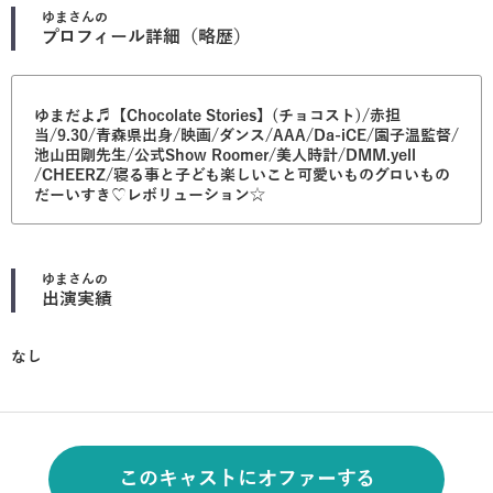
ゆま
さんの
プロフィール詳細（略歴）
ゆまだよ♬【Chocolate Stories】(チョコスト)/赤担
当/9.30/青森県出身/映画/ダンス/AAA/Da-iCE/園子温監督/
池山田剛先生/公式Show Roomer/美人時計/DMM.yell
/CHEERZ/寝る事と子ども楽しいこと可愛いものグロいもの
だーいすき♡レボリューション☆
ゆま
さんの
出演実績
なし
このキャストにオファーする