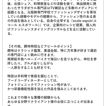
後、出張シェフ、料理教室などの活動を経て、商品開発に携
わったサラダボウル専門店はTV雑誌など多数のメディアにて
話題となる。元服飾専門学校でファッションデザインを専攻
していた経験やモデルの経験から、ファッション性のある食
の作品を強みとしている。自身の主宰する『ecole espoir(エ
コール エスポワール)』では、企業向けレシピ提案、個人向
けファッションスタイリングコンサルなどを主に活動してい
る。
【その他、趣味特技などアピールポイント】
趣味はクラシック鑑賞、書道全般、特に万年筆が好きで蔵前
の専門店によく眺めに行きます。
南房総半島へロードバイクで海沿いを走りながら、神社を参
拝したり、グルメ巡りしながら
一人旅をすることも好きです。
特技は手料理で胃袋を掴むことで、
フードコーディネーターとしては、
フォトジェニックでファッション性があり、
かつ栄養機能性面を加えた作品を強みとしております。
これまでの様々な業種の経験からも
あらゆる分野でクライアント様のお役に立つことが出来ま