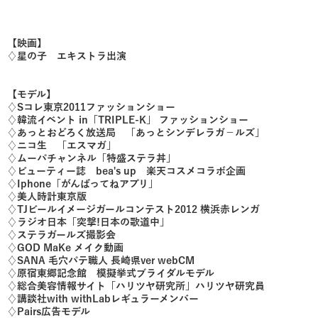
【映画】
♢星の子 エキストラ出演
【モデル】
♢Sコレ東京2011ファッションショー
♢韓流イベント in「TRIPLE-K」 ファッションショー
♢あっとおどろく放送局 「あっとシンデレラガ－ルズ」
♢ニコ生 「エスマガ」
♢ムーパチャンネル「特盛ステラ丼」
♢ビューティー誌 bea's up 楽天コスメコラボ企画
♢Iphone「がんばってねアプリ」
♢美人時計東京版
♢TJビールイメージガールコンテスト2012 横浜赤レンガ
♢ラジオ日本「突撃!日本の歌道中」
♢ステラガールズ撮影会
♢GOD MaKe メイク動画
♢SANA 毛穴パテ職人 長崎県ver webCM
♢原宿東郷記念館 模擬挙式ブライダルモデル
♢総合美容情報サイト「ハリツヤ研究所」ハリツヤ研究員
♢講談社with withLabレギュラーメンバー
♢Pairs広告モデル