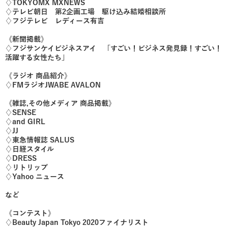
♢TOKYOMX MXNEWS
♢テレビ朝日 第2企画工場 駆け込み結婚相談所
♢フジテレビ レディース有吉
《新聞掲載》
♢フジサンケイビジネスアイ 「すごい！ビジネス発見録！すごい！
活躍する女性たち」
《ラジオ 商品紹介》
♢FMラジオJWABE AVALON
《雑誌,その他メディア 商品掲載》
♢SENSE
♢and GIRL
♢JJ
♢東急情報誌 SALUS
♢日経スタイル
♢DRESS
♢リトリップ
♢Yahoo ニュース
など
《コンテスト》
♢Beauty Japan Tokyo 2020ファイナリスト