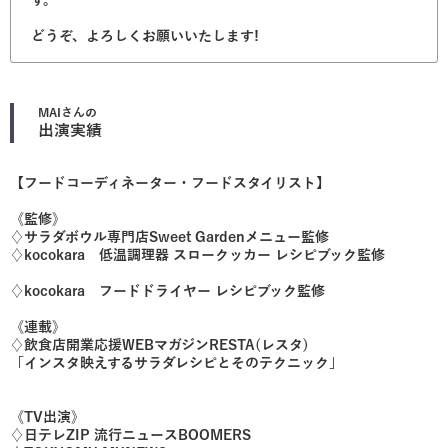
す。
どうぞ、よろしくお願いいたします!
MAI
さんの
出演実績
【フードコーディネーター・フードスタイリスト】
《監修》
♢サラダボウル専門店Sweet Gardenメニュー監修
♢kocokara 低温調理器 スロークッカー レシピブック監修
♢kocokara フードドライヤー レシピブック監修
《連載》
♢飲食店開業応援WEBマガジンRESTA(レスタ)
「インスタ映えするサラダレシピとそのテクニック」
《TV出演》
♢日テレZIP 流行ニュースBOOMERS