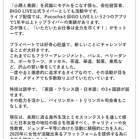
「小顔と美脚」を武器にモデルをこなす傍ら、会社経営者、
BIGO LIVE公式ライバーとしても活動中です。
ライブ配信では、PocochaとBIGO LIVEという2つのアプリ
で1年半以上トップライバーの実績があります。
芯が強く、「いただいたお仕事は全力を尽くす！」がモット
ーです。
プライベートでは好奇心旺盛で、新しいことにチャレンジす
ることが大好きです。
これまでにもフラワーアレンジメント、バレエ、ベリーダン
ス、ポーセラーツ、タッセル、茶道、華道、製菓、乗馬な
ど、沢山の習い事をしてきました。
一度やると徹底的に追求するタイプなので、その活動が目を
引き、メディアでも多数取り上げていただいています。
特技は語学で、「英語・フランス語・日本語」の3ヶ国語が話
せます。
その能力を活かし、バイリンガル・トリリンガル司会者もこ
なします。
現在は、長期に渡る海外生活とミセスコンテストを通して感
じた日本女性の地位の低さを改善すべく、チャリティーや女
性教育、ジェンダー平等に向けた活動に積極的に力を入れ、
2020年に女性が活躍出来るプラットフォームを提供する為に