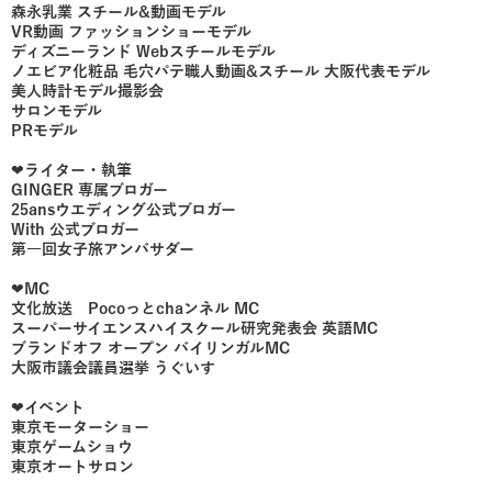
森永乳業 スチール&動画モデル
VR動画 ファッションショーモデル
ディズニーランド Webスチールモデル
ノエビア化粧品 毛穴パテ職人動画&スチール 大阪代表モデル
美人時計モデル撮影会
サロンモデル
PRモデル
❤︎ライター・執筆
GINGER 専属ブロガー
25ansウエディング公式ブロガー
With 公式ブロガー
第一回女子旅アンバサダー
❤︎MC
文化放送 Pocoっとchaンネル MC
スーパーサイエンスハイスクール研究発表会 英語MC
ブランドオフ オープン バイリンガルMC
大阪市議会議員選挙 うぐいす
❤︎イベント
東京モーターショー
東京ゲームショウ
東京オートサロン