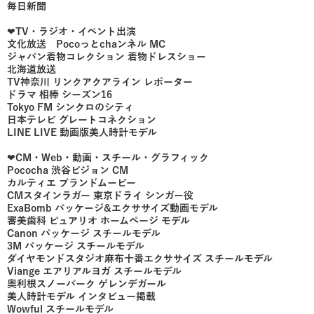
毎日新聞
❤︎TV・ラジオ・イベント出演
文化放送 Pocoっとchaンネル MC
ジャパン着物コレクション 着物ドレスショー
北海道放送
TV神奈川 リンクアクアライン レポーター
ドラマ 相棒 シーズン16
Tokyo FM シンクロのシティ
日本テレビ グレートコネクション
LINE LIVE 動画版美人時計モデル
❤︎CM・Web・動画・スチール・グラフィック
Pococha 渋谷ビジョン CM
カルティエ ブランドムービー
CMスタインラガー 東京ドライ シンガー役
ExaBomb パッケージ&エクササイズ動画モデル
審美歯科 ピュアリオ ホームページ モデル
Canon パッケージ スチールモデル
3M パッケージ スチールモデル
ダイヤモンドスタジオ麻布十番エクササイズ スチールモデル
Viange エアリアルヨガ スチールモデル
奥利根スノーパーク ゲレンデガール
美人時計モデル インタビュー掲載
Wowful スチールモデル