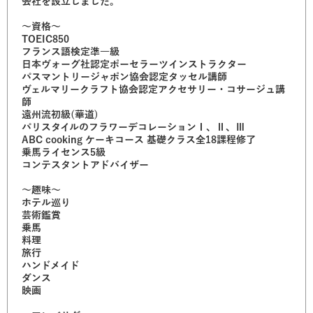
会社を設立しました。
〜資格〜
TOEIC850
フランス語検定準一級
日本ヴォーグ社認定ポーセラーツインストラクター
パスマントリージャポン協会認定タッセル講師
ヴェルマリークラフト協会認定アクセサリー・コサージュ講
師
遠州流初級(華道)
パリスタイルのフラワーデコレーションⅠ、Ⅱ、Ⅲ
ABC cooking ケーキコース 基礎クラス全18課程修了
乗馬ライセンス5級
コンテスタントアドバイザー
〜趣味〜
ホテル巡り
芸術鑑賞
乗馬
料理
旅行
ハンドメイド
ダンス
映画