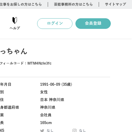
仕事をお探しの方はこちら
芸能事務所の方はこちら
サイトマップ
ログイン
会員登録
ヘルプ
っちゃん
フィールコード：
MTM4NzIe3fc
年月日
1991-06-09 (35歳)
別
女性
住
日本 神奈川県
身都道府県
神奈川県
業
会社員
長
165cm
NS
なし
なし