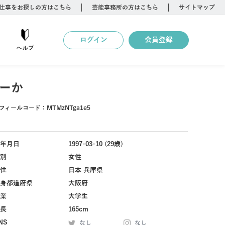
仕事をお探しの方はこちら
芸能事務所の方はこちら
サイトマップ
ログイン
会員登録
ヘルプ
ーか
フィールコード：
MTMzNTga1e5
年月日
1997-03-10 (29歳)
別
女性
住
日本 兵庫県
身都道府県
大阪府
業
大学生
長
165cm
NS
なし
なし