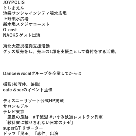
JOYPOLIS
としまえん
池袋サンシャインシティ噴水広場
上野噴水広場
新木場スタジオコースト
O-east
NACK5 ゲスト出演
東北大震災復興支援活動
グッズ販売をし、売上の1部を支援金として寄付をする活動。
Dance＆vocalグループを卒業してからは
撮影(被写体、映像)
cafe &barのイベント主催
ディズニーリゾート公式HP掲載
サロンモデル
テレビ東京
「風景の足跡」#千波湖 #いすみ鉄道レストラン列車
「教科書に載せきれない日本のナゼ」
superGT リポーター
ドラマ「民王」「恋仲」出演