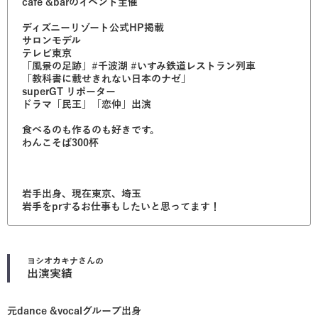
cafe &barのイベント主催
ディズニーリゾート公式HP掲載
サロンモデル
テレビ東京
「風景の足跡」#千波湖 #いすみ鉄道レストラン列車
「教科書に載せきれない日本のナゼ」
superGT リポーター
ドラマ「民王」「恋仲」出演
食べるのも作るのも好きです。
わんこそば300杯
岩手出身、現在東京、埼玉
岩手をprするお仕事もしたいと思ってます！
ヨシオカキナ
さんの
出演実績
元dance &vocalグループ出身