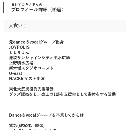
ヨシオカキナ
さんの
プロフィール詳細（略歴）
大食い！
元dance &vocalグループ出身
JOYPOLIS
としまえん
池袋サンシャインシティ噴水広場
上野噴水広場
新木場スタジオコースト
O-east
NACK5 ゲスト出演
東北大震災復興支援活動
グッズ販売をし、売上の1部を支援金として寄付をする活動。
Dance＆vocalグループを卒業してからは
撮影(被写体、映像)