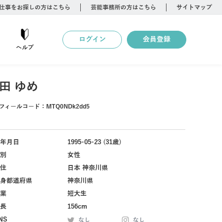
仕事をお探しの方はこちら
芸能事務所の方はこちら
サイトマップ
ログイン
会員登録
ヘルプ
田 ゆめ
フィールコード：
MTQ0NDk2dd5
年月日
1995-05-23 (31歳)
別
女性
住
日本 神奈川県
身都道府県
神奈川県
業
短大生
長
156cm
NS
なし
なし