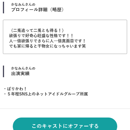
かなみん
さんの
プロフィール詳細（略歴）
《二兎追って二兎とも得る！》
欲張りで好奇心旺盛な性格です！！
人一倍欲張りでさらに人一倍真面目です！
でも家に帰ると干物女になっちゃいます笑
かなみん
さんの
出演実績
・ばりかわ！
・５年程SNS上のネットアイドルグループ所属
このキャストにオファーする