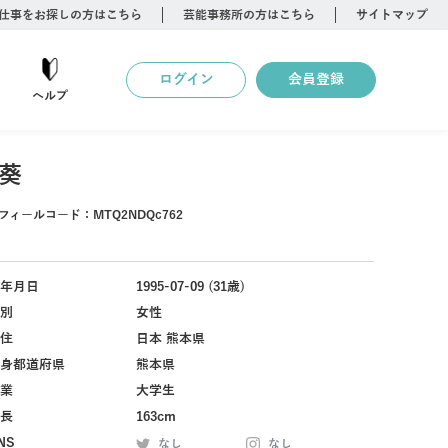
仕事をお探しの方はこちら
芸能事務所の方はこちら
サイトマップ
ログイン
会員登録
ヘルプ
葵
フィールコード：
MTQ2NDQc762
年月日
1995-07-09 (31歳)
別
女性
住
日本 熊本県
身都道府県
熊本県
業
大学生
長
163cm
NS
なし
なし