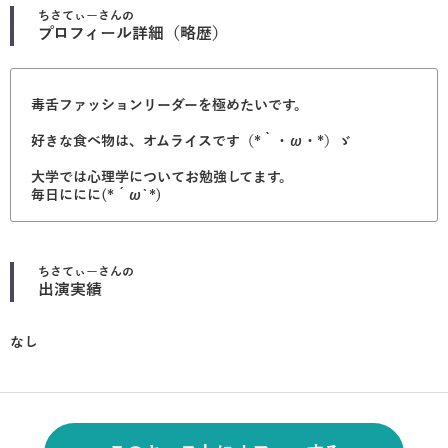
ちさてぃー
さんの
プロフィール詳細（略歴）
毒舌ファッションリーダーを極めたいです。
好きな食べ物は、オムライスです（*｀・ω・*）ゞ
大学では心理学についてお勉強してます。
毎日ににに(*´ω`*)
ちさてぃー
さんの
出演実績
なし