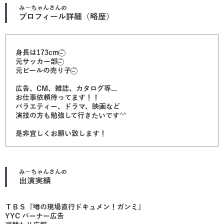
みーちゃん
さんの
プロフィール詳細（略歴）
身長は173cm⌣̈⃝
元サッカー部⌣̈⃝
元ビールの売り子⌣̈⃝
広告、CM、雑誌、カタログ等...
お仕事依頼待ってます！！
バラエティー、ドラマ、映画など
演技の方も勉強して行きたいです^^
是非宜しくお願い致します！
みーちゃん
さんの
出演実績
ＴＢＳ『噂の現場直行ドキュメン！ガンミ』
YYC バーナー広告