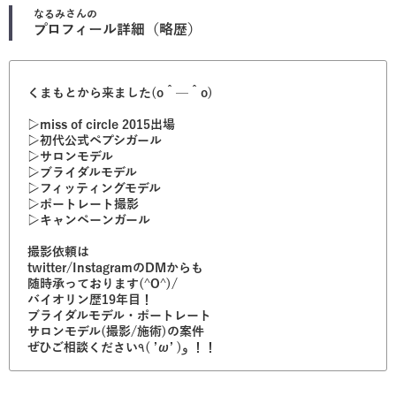
なるみ
さんの
プロフィール詳細（略歴）
くまもとから来ました(o＾—＾o)
▷miss of circle 2015出場
▷初代公式ペプシガール
▷サロンモデル
▷ブライダルモデル
▷フィッティングモデル
▷ポートレート撮影
▷キャンペーンガール
撮影依頼は
twitter/InstagramのDMからも
随時承っております(^O^)/
バイオリン歴19年目！
ブライダルモデル・ポートレート
サロンモデル(撮影/施術)の案件
ぜひご相談ください٩( ’ω’ )و ！！