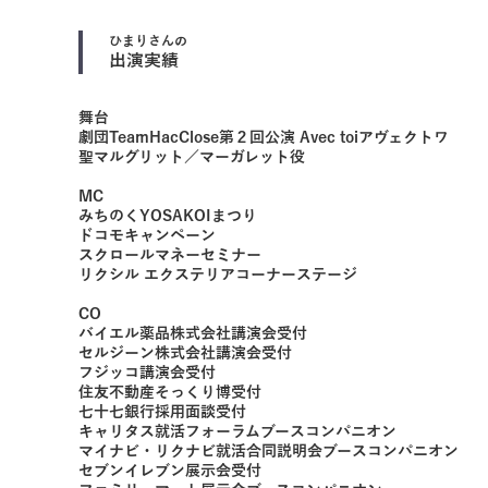
ひまり
さんの
出演実績
舞台
劇団TeamHacClose第２回公演 Avec toiアヴェクトワ
聖マルグリット／マーガレット役
MC
みちのくYOSAKOIまつり
ドコモキャンペーン
スクロールマネーセミナー
リクシル エクステリアコーナーステージ
CO
バイエル薬品株式会社講演会受付
セルジーン株式会社講演会受付
フジッコ講演会受付
住友不動産そっくり博受付
七十七銀行採用面談受付
キャリタス就活フォーラムブースコンパニオン
マイナビ・リクナビ就活合同説明会ブースコンパニオン
セブンイレブン展示会受付