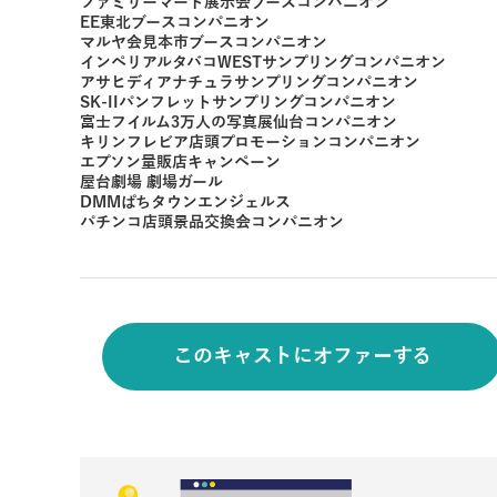
ファミリーマート展示会ブースコンパニオン
EE東北ブースコンパニオン
マルヤ会見本市ブースコンパニオン
インペリアルタバコWESTサンプリングコンパニオン
アサヒディアナチュラサンプリングコンパニオン
SK-IIパンフレットサンプリングコンパニオン
富士フイルム3万人の写真展仙台コンパニオン
キリンフレビア店頭プロモーションコンパニオン
エプソン量販店キャンペーン
屋台劇場 劇場ガール
DMMぱちタウンエンジェルス
パチンコ店頭景品交換会コンパニオン
このキャストにオファーする