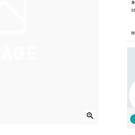
身
S
所