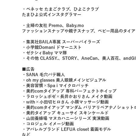
・ベネッセ たまごクラブ、ひよこクラブ
たまひよ公式インスタグラマー
・主婦の友社 Premo、Baby.mo
ファッションスナップや親子スナップ、ベビー用品のタイア
・集英社BAILA専属 スーパーバイラーズ
・小学館Domani ドマーニスト
・ゼクシィBaby ママ隊
・その他 CLASSY.、STORY、AneCan、美人百花、and
■広告
・SANA 毛穴パテ職人
・oh my glasses 美人眼鏡メインビジュアル
・美容習慣×Spa i マイクロパッチ
・美的comタイアップ 専科パーフェクトホイップ
・ラロッシュポゼ×長井かおりさん メイク動画
・with×小田切ヒロさん 小顔マッサージ動画
・美的comタイアップ マンダム バリアリペアナノショット
・美的タイアップ キューサイ スキンケールド
・山田養蜂場 マヌカハニーシリーズ 実演動画
・コロジェル イメージ動画
・アパレルブランド LEFUA closet 着画モデル
など