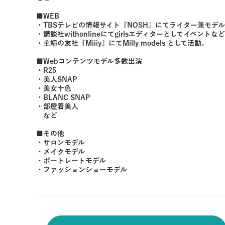
■WEB
・TBSテレビの情報サイト『NOSH』にてライター兼モデ
・講談社withonlineにてgirlsエディターとしてイベン
・主婦の友社『Miiiy』にてMilly models として活動。
■Webコンテンツモデル多数出演
・R25
・美人SNAP
・美女十色
・BLANC SNAP
・部屋着美人
など
■その他
・サロンモデル
・メイクモデル
・ポートレートモデル
・ファッションショーモデル