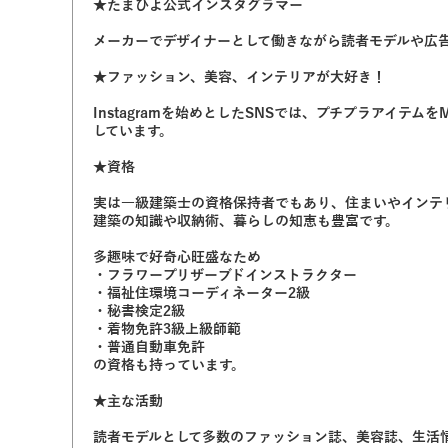
★たまひよ公式インスタグラマー
メーカーでデザイナーとして働きながら読者モデルや広告
★ファッション、美容、インテリアが大好き！
Instagramを始めとしたSNSでは、プチプラアイテ
しています。
★資格
実は一級建築士の資格保持者でもあり、住まいやインテ
建築の知識や収納術、暮らしの知恵も豊富です。
多趣味で好奇心旺盛なため
・フラワープリザーブドインストラクター
・福祉住環境コーディネーター2級
・秘書検定2級
・着物免許3級上級師範
・普通自動車免許
の資格も持っています。
★主な活動
読者モデルとして多数のファッション誌、美容誌、生活