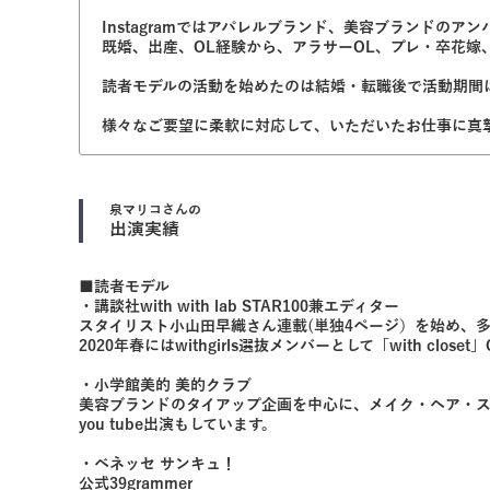
Instagramではアパレルブランド、美容ブランドの
既婚、出産、OL経験から、アラサーOL、プレ・卒花嫁
読者モデルの活動を始めたのは結婚・転職後で活動期間
様々なご要望に柔軟に対応して、いただいたお仕事に真
泉マリコ
さんの
出演実績
■読者モデル
・講談社with with lab STAR100兼エディター
スタイリスト小山田早織さん連載(単独4ページ）を始め、
2020年春にはwithgirls選抜メンバーとして「with cl
・小学館美的 美的クラブ
美容ブランドのタイアップ企画を中心に、メイク・ヘア・
you tube出演もしています。
・ベネッセ サンキュ！
公式39grammer