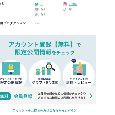
NS
0
7,386
なし
なし
なし
属プロダクション
---
アカウントをお持ちの方はこちらからログイン