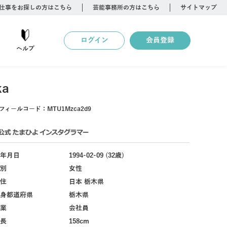
仕事をお探しの方はこちら
芸能事務所の方はこちら
サイトマップ
ログイン
会員登録
ヘルプ
ka
フィールコード：
MTU1Mzca2d9
年月日
1994-02-09 (32歳)
別
女性
住
日本 栃木県
身都道府県
栃木県
業
会社員
長
158cm