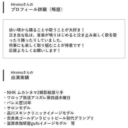
Hiromu
さんの
プロフィール詳細（略歴）
幼い頃から踊ることや歌うことが大好き！
泣き虫な私は、音楽が鳴りはじめると泣き止み楽しく歌を歌
ったり踊ったりしていました。
何事にも楽しく取り組むことが得意です！
応援よろしくお願いします！
Hiromu
さんの
出演実績
・NHK ムカシネマ2錦影絵語り手
・ワロップ放送アコガレ第四週木曜日
・バレエ歴10年
・サロンモデル
・品川スキンクリニックイメージモデル
・奈良県ゴールデンラビットビール初代グランプリ
・滋賀県珈琲屋gufoイメージモデル 等