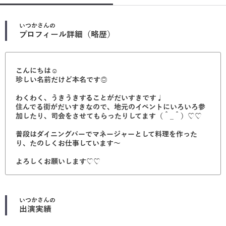
いつか
さんの
プロフィール詳細（略歴）
こんにちは☺︎
珍しい名前だけど本名です◎
わくわく、うきうきすることがだいすきです♩
住んでる街がだいすきなので、地元のイベントにいろいろ参
加したり、司会をさせてもらったりしてます（＾_＾）♡♡
普段はダイニングバーでマネージャーとして料理を作った
り、たのしくお仕事しています〜
よろしくお願いします♡♡
いつか
さんの
出演実績