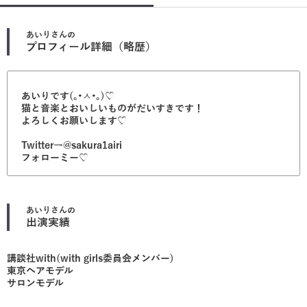
あいり
さんの
プロフィール詳細（略歴）
あいりです(｡•ㅅ•｡)♡
猫と音楽とおいしいものがだいすきです！
よろしくお願いします♡
Twitter→@sakura1airi
フォローミー♡
あいり
さんの
出演実績
講談社with(with girls委員会メンバー)
東京ヘアモデル
サロンモデル